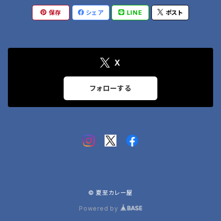
保存
シェア
LINE
ポスト
X
フォローする
© 夏至カレー屋
Powered by