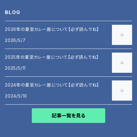
BLOG
2026年の夏至カレー屋について【必ず読んでね】
2026/5/7
2025年の夏至カレー屋について【必ず読んでね】
2025/5/11
2024年の夏至カレー屋について【必ず読んでね】
2024/5/10
記事一覧を見る