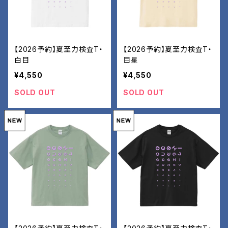
【2026予約】夏至力検査T・
【2026予約】夏至力検査T・
白目
目星
¥4,550
¥4,550
SOLD OUT
SOLD OUT