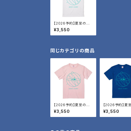
【2026予約】夏至の空
T・白夜
¥3,550
同じカテゴリの商品
【2026予約】夏至の空
【2026予約】夏
T・薄明
T・昊天
¥3,550
¥3,550