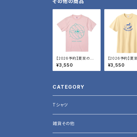
その他の商品
【2026予約】夏至の空
【2026予約】夏
T・薄明
T・チーズ
¥3,550
¥3,550
CATEGORY
Tシャツ
夏至力検査T
雑貨その他