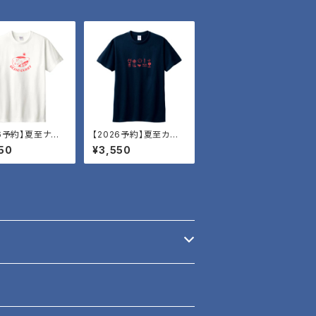
26予約】夏至ナン
【2026予約】夏至カレ
ラコ
ー倶楽部T・タコツボ
50
¥3,550