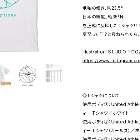
地軸の傾き、約23.5°
日本の緯度、約35°N
を正確に反映したTシャツ！！
夏至って何？と尋ねられたらこ
Illustration：STUDIO TOO
https://www.instagram.c
◎Tシャツについて
使用ボディ①：United Athl
ィー Tシャツ／ホワイト
使用ボディ②：United Athl
ィー Tシャツ（ガールズ）／ホ
使用ボディ③：United Athl