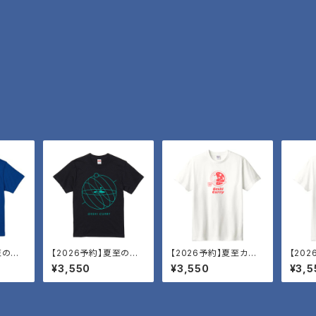
至の空
【2026予約】夏至の空
【2026予約】夏至カレ
【20
T・蝕
ーT・タラコ
ーT・
¥3,550
¥3,550
¥3,5