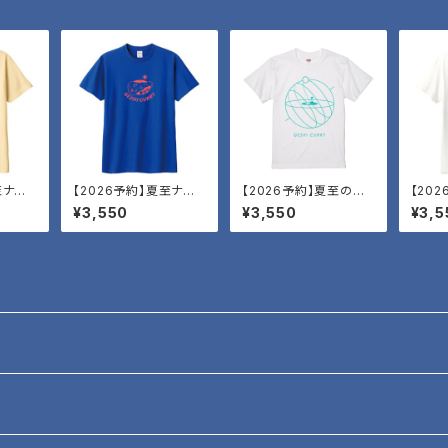
至ナン
【2026予約】夏至ナン
【2026予約】夏至の空
【20
T・サンゴ
T・白夜
T・タ
¥3,550
¥3,550
¥3,5